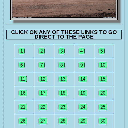
CLICK ON ANY OF THESE LINKS TO GO
DIRECT TO THE PAGE
1
2
3
4
5
6
7
8
9
10
11
12
13
14
15
16
17
18
19
20
21
22
23
24
25
26
27
28
29
30