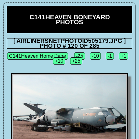
C141HEAVEN BONEYARD
PHOTOS
[ AIRLINERSNETPHOTOID505179.JPG ]
PHOTO # 120 OF 285
C141Heaven Home Page
-25
-10
-1
+1
+10
+25