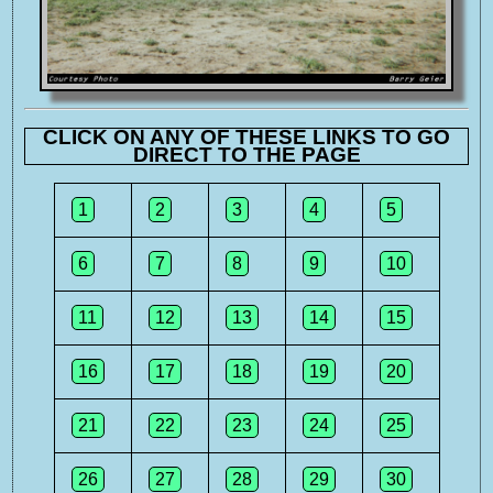
CLICK ON ANY OF THESE LINKS TO GO
DIRECT TO THE PAGE
1
2
3
4
5
6
7
8
9
10
11
12
13
14
15
16
17
18
19
20
21
22
23
24
25
26
27
28
29
30