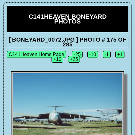
C141HEAVEN BONEYARD
PHOTOS
[ BONEYARD_0072.JPG ] PHOTO # 175 OF
285
C141Heaven Home Page
-25
-10
-1
+1
+10
+25